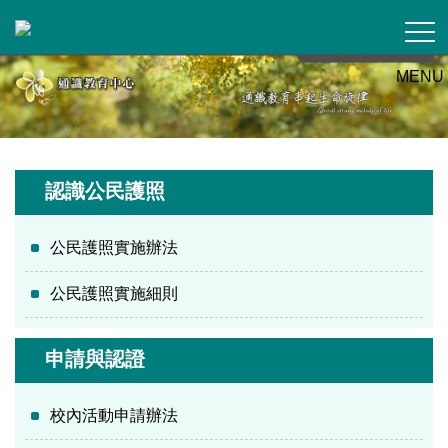
跳
到
主
MENU
要
內
容
區
認識公民護照
公民護照實施辦法
公民護照實施細則
申請與認證
校內活動申請辦法