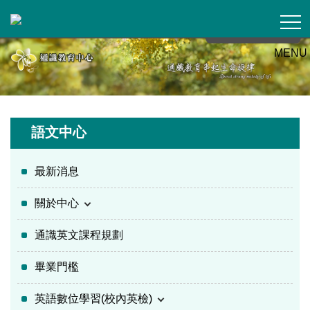
跳
到
主
MENU
要
內
容
區
語文中心
最新消息
關於中心
通識英文課程規劃
畢業門檻
英語數位學習(校內英檢)