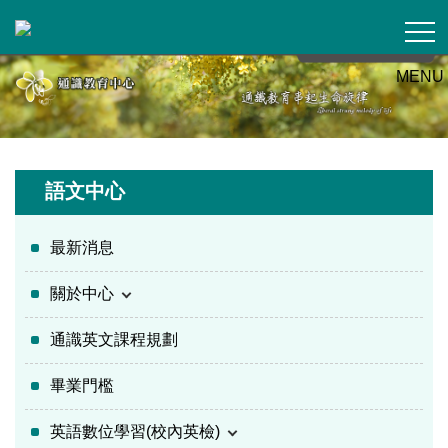
跳
到
主
MENU
要
內
容
區
語文中心
最新消息
關於中心
通識英文課程規劃
畢業門檻
英語數位學習(校內英檢)