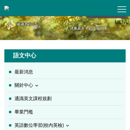
跳
到
主
MENU
要
內
容
區
語文中心
最新消息
關於中心
通識英文課程規劃
畢業門檻
英語數位學習(校內英檢)