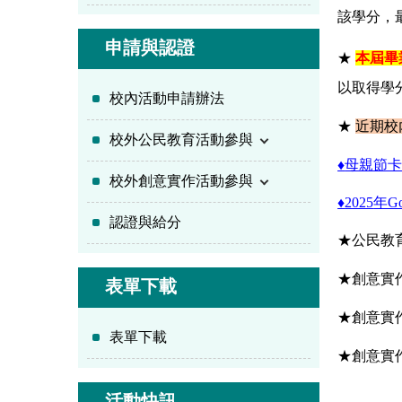
該學分，最
申請與認證
★
本屆畢
以取得學
校內活動申請辦法
★
近期校
校外公民教育活動參與
♦
母親節
校外創意實作活動參與
♦
2025
年Go
認證與給分
★公民教
★
創意實作
表單下載
★
創意實作
表單下載
★創意實作
活動快訊