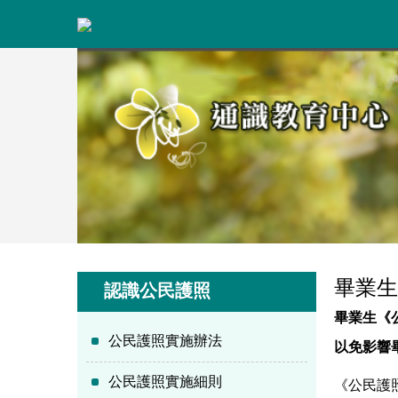
跳
到
主
要
內
容
區
畢業生
認識公民護照
畢業生《
公民護照實施辦法
以免影響
公民護照實施細則
《公民護