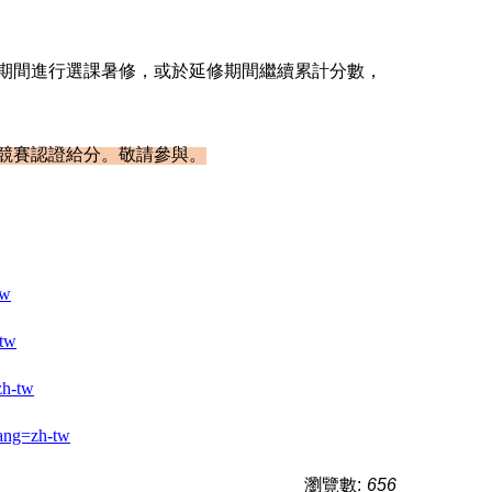
期間進行選課暑修，或於延修期間繼續累計分數，
競賽認證給分。
敬請參與。
tw
-tw
zh-tw
Lang=zh-tw
瀏覽數:
656