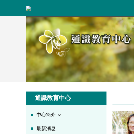
跳
到
主
要
內
容
區
通識教育中心
中心簡介
最新消息