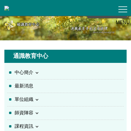
跳
到
主
MENU
要
內
容
區
通識教育中心
中心簡介
最新消息
單位組織
師資陣容
課程資訊