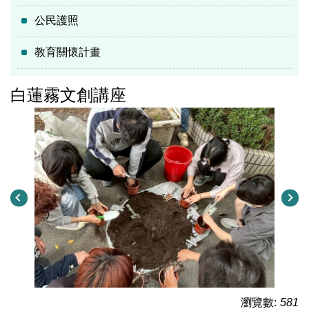
公民護照
教育關懷計畫
白蓮霧文創講座
瀏覽數:
581