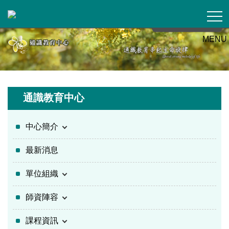
跳
到
主
MENU
要
內
容
區
通識教育中心
中心簡介
最新消息
單位組織
師資陣容
課程資訊