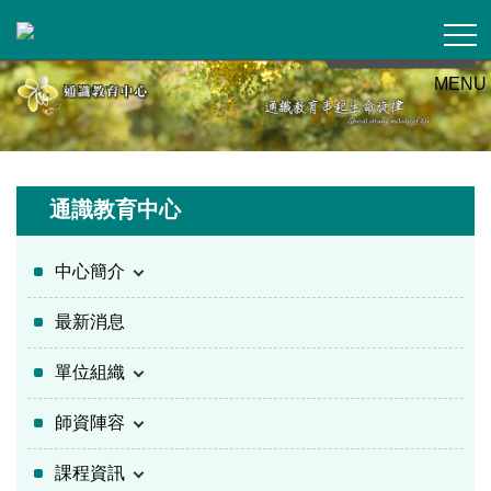
跳
到
主
MENU
要
內
容
區
通識教育中心
中心簡介
最新消息
單位組織
師資陣容
課程資訊