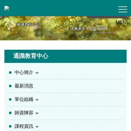
跳
到
主
MENU
要
內
容
區
通識教育中心
中心簡介
最新消息
單位組織
師資陣容
課程資訊